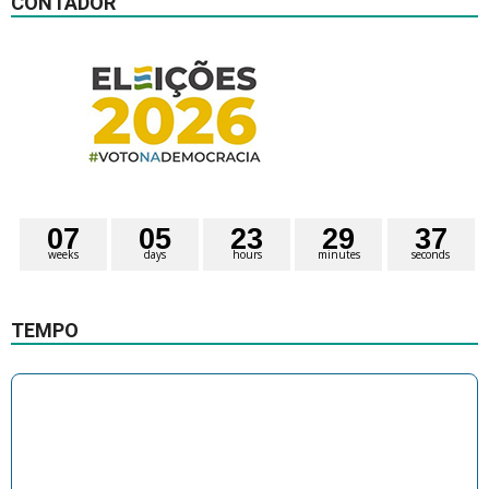
CONTADOR
0
7
0
5
2
3
2
9
3
6
7
weeks
days
hours
minutes
seconds
TEMPO