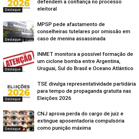
defendem a confiança no processo
m
m
m
v
n
o
o
e
o
r
)
n
n
n
a
o
v
v
m
v
e
eleitoral
o
o
o
j
v
a
a
n
a
Destaque
e
v
v
v
a
a
j
j
o
j
m
a
a
a
n
j
a
a
v
a
n
j
j
j
e
a
n
n
a
n
o
MPSP pede afastamento de
a
a
a
l
n
e
e
j
e
v
n
n
n
a
e
l
l
a
l
a
conselheiras tutelares por omissão em
e
e
e
)
l
a
a
n
a
j
l
l
l
a
)
)
e
)
a
caso de menina assassinada
a
a
a
)
l
Destaque
n
)
)
)
a
e
)
l
a
INMET monitora a possível formação de
)
um ciclone bomba entre Argentina,
Uruguai, Sul do Brasil e Oceano Atlântico
Destaque
TSE divulga representatividade partidária
para tempo de propaganda gratuita nas
Eleições 2026
Destaque
CNJ aprova perda do cargo de juiz e
extingue aposentadoria compulsória
como punição máxima
Destaque