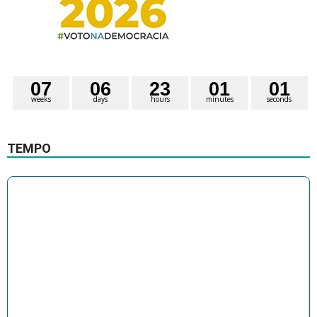
0
7
0
6
2
3
0
1
0
1
weeks
days
hours
minutes
seconds
TEMPO