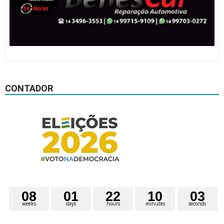
CONTADOR
0
8
0
1
2
2
1
0
0
2
3
weeks
days
hours
minutes
seconds