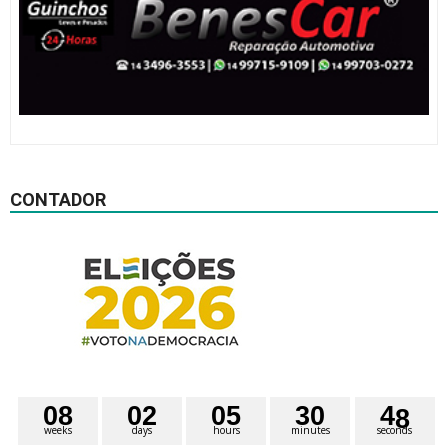
CONTADOR
0
8
0
2
0
5
3
0
4
7
weeks
days
hours
minutes
seconds