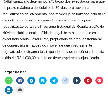
Rafful Kanawaty, determinou a “citação dos executados para que,
no prazo máximo e derradeiro de 90 dias, promovam a
regularização do loteamento, nos moldes já delimitados pelo título
executivo, o que inclui as providências necessárias para
regularização perante o Programa Estadual de Regularização de
Núcleos Habitacionais – Cidade Legal, bem assim que o co-
executado Mário César Pinto, proprietário da área, abstenha-se
de comercializar frações do imóvel até que integralmente
regularizado o loteamento”, impondo pena de incidência de multa
diária de R$ 1.000,00 por dia de descumprimento injustificado.
Compartilhe isso:
C
C
C
C
C
C
C
C
C
l
l
l
l
l
l
l
l
l
i
i
i
i
i
i
i
i
i
q
q
q
q
q
q
q
q
q
C
C
u
u
u
u
u
u
u
u
u
l
l
e
e
e
e
e
e
e
e
e
i
i
p
p
p
p
p
p
p
p
p
q
q
a
a
a
a
a
a
a
a
a
u
u
r
r
r
r
r
r
r
r
r
e
e
a
a
a
a
a
a
a
a
a
p
p