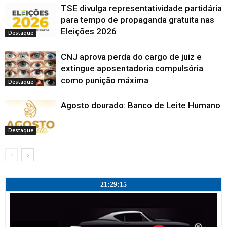
a
a
a
a
)
l
n
TSE divulga representatividade partidária
)
)
)
a
e
)
l
para tempo de propaganda gratuita nas
a
Eleições 2026
)
Destaque
CNJ aprova perda do cargo de juiz e
extingue aposentadoria compulsória
como punição máxima
Destaque
Agosto dourado: Banco de Leite Humano
Destaque
21:29:15