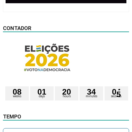
CONTADOR
0
8
0
1
2
0
3
4
0
4
weeks
days
hours
minutes
seconds
5
TEMPO