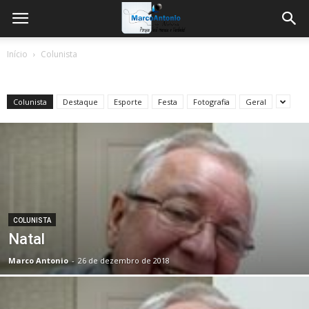
Início
Colunista
Colunista
Destaque
Esporte
Festa
Fotografia
Geral
COLUNISTA
Natal
Marco Antonio
-
26 de dezembro de 2018