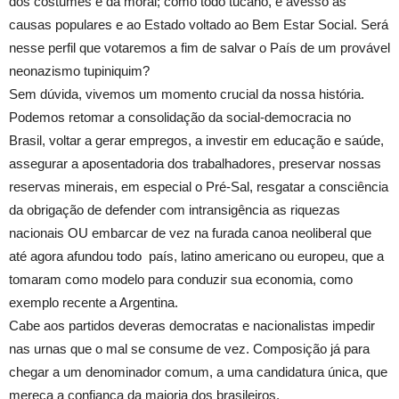
dos costumes e da moral; como todo tucano, é avesso às
causas populares e ao Estado voltado ao Bem Estar Social. Será
nesse perfil que votaremos a fim de salvar o País de um provável
neonazismo tupiniquim?
Sem dúvida, vivemos um momento crucial da nossa história.
Podemos retomar a consolidação da social-democracia no
Brasil, voltar a gerar empregos, a investir em educação e saúde,
assegurar a aposentadoria dos trabalhadores, preservar nossas
reservas minerais, em especial o Pré-Sal, resgatar a consciência
da obrigação de defender com intransigência as riquezas
nacionais OU embarcar de vez na furada canoa neoliberal que
até agora afundou todo país, latino americano ou europeu, que a
tomaram como modelo para conduzir sua economia, como
exemplo recente a Argentina.
Cabe aos partidos deveras democratas e nacionalistas impedir
nas urnas que o mal se consume de vez. Composição já para
chegar a um denominador comum, a uma candidatura única, que
mereça a confiança da maioria dos brasileiros.