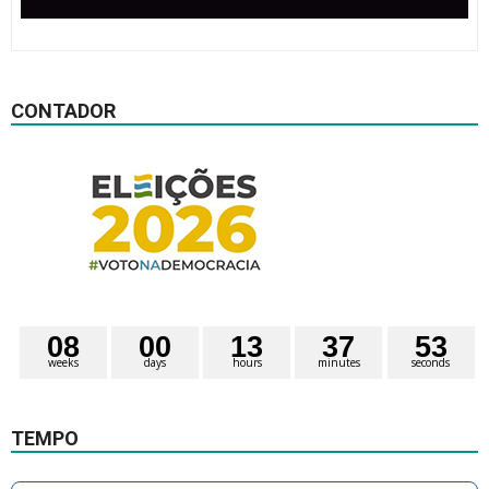
CONTADOR
0
8
0
0
1
3
3
7
5
2
weeks
days
hours
minutes
seconds
3
TEMPO