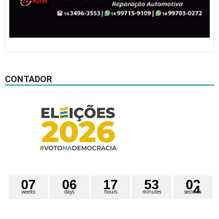
CONTADOR
0
7
0
6
1
7
5
3
0
3
weeks
days
hours
minutes
seconds