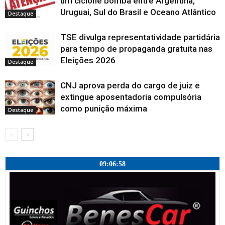
um ciclone bomba entre Argentina,
a
Uruguai, Sul do Brasil e Oceano Atlântico
)
Destaque
TSE divulga representatividade partidária
para tempo de propaganda gratuita nas
Eleições 2026
Destaque
CNJ aprova perda do cargo de juiz e
extingue aposentadoria compulsória
como punição máxima
Destaque
09:06:59