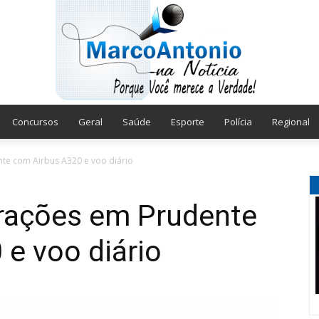
Concursos
Geral
Saúde
Esporte
Polícia
Regional
Marco
nte com Airbus A320 e voo diário
erações em Prudente
e voo diário
Antonio