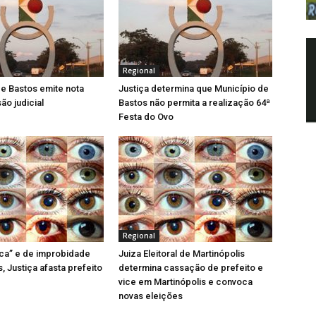
k
k
v
e
e
a
t
d
j
(
I
a
a
n
n
b
(
e
r
a
l
e
b
a
Regional
e
r
)
m
e
de Bastos emite nota
Justiça determina que Município de
n
e
o
m
ão judicial
Bastos não permita a realização 64ª
v
n
Festa do Ovo
a
o
j
v
a
a
n
j
e
a
l
n
a
e
)
l
a
)
Regional
tica” e de improbidade
Juiza Eleitoral de Martinópolis
, Justiça afasta prefeito
determina cassação de prefeito e
vice em Martinópolis e convoca
novas eleições