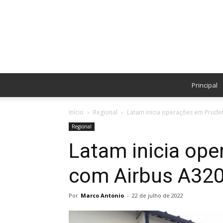
Principal
Início
Regional
Latam inicia operações em Prude
Regional
Latam inicia op
com Airbus A320 
Por
Marco Antonio
-
22 de julho de 2022