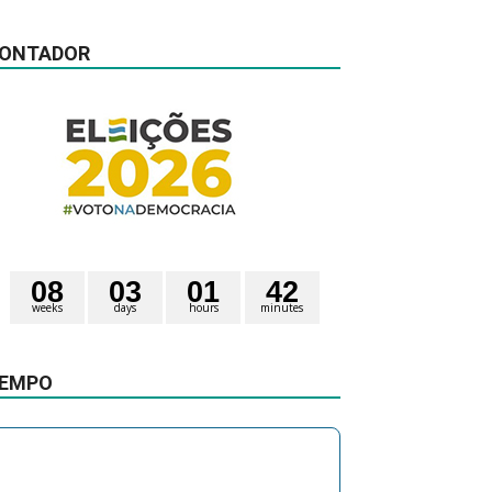
ONTADOR
0
8
0
3
0
1
4
2
weeks
days
hours
minutes
0
0
seconds
1
EMPO