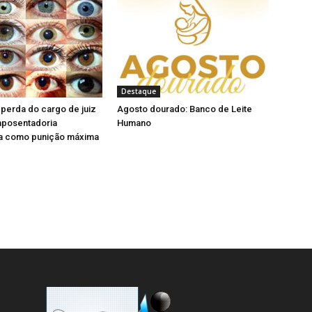
l
n
a
e
)
l
a
)
Destaque
perda do cargo de juiz
Agosto dourado: Banco de Leite
aposentadoria
Humano
a como punição máxima