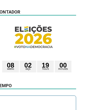
ONTADOR
0
8
0
2
1
9
0
0
weeks
days
hours
minutes
2
5
seconds
EMPO