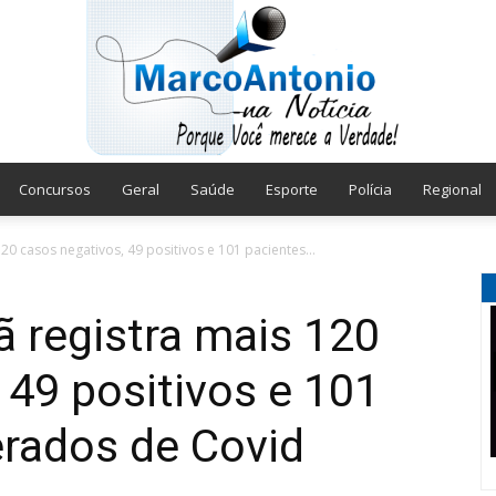
Concursos
Geral
Saúde
Esporte
Polícia
Regional
Marco
20 casos negativos, 49 positivos e 101 pacientes...
ã registra mais 120
 49 positivos e 101
Antonio
erados de Covid