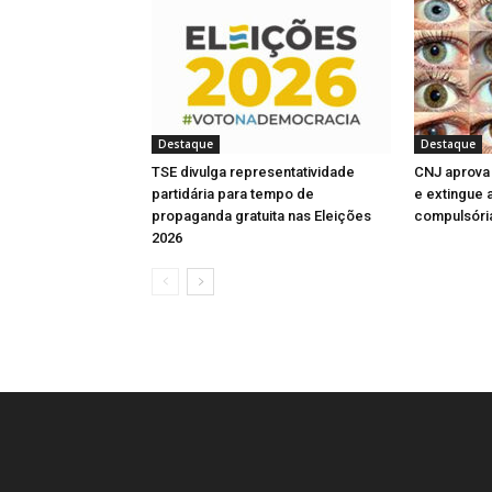
n
n
n
a
e
l
l
a
e
e
e
)
l
a
a
n
l
l
l
a
)
)
e
a
a
a
)
l
)
)
)
a
)
Destaque
Destaque
TSE divulga representatividade
CNJ aprova 
partidária para tempo de
e extingue 
propaganda gratuita nas Eleições
compulsóri
2026