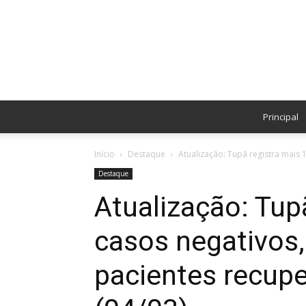
Principal
Início
Destaque
Atualização: Tupã registra mais 1
Destaque
Atualização: Tup
casos negativos,
pacientes recup