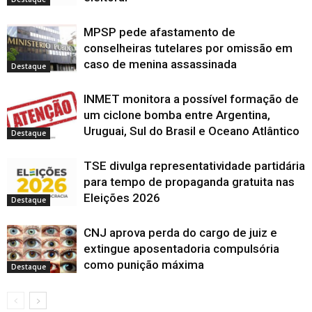
e
v
v
v
a
a
j
j
o
j
m
a
a
a
n
j
a
a
v
a
n
j
j
j
e
a
n
n
a
n
o
MPSP pede afastamento de
a
a
a
l
n
e
e
j
e
v
n
n
n
a
e
l
l
a
l
a
conselheiras tutelares por omissão em
e
e
e
)
l
a
a
n
a
j
l
l
l
a
)
)
e
)
a
caso de menina assassinada
a
a
a
)
l
Destaque
n
)
)
)
a
e
)
l
a
INMET monitora a possível formação de
)
um ciclone bomba entre Argentina,
Uruguai, Sul do Brasil e Oceano Atlântico
Destaque
TSE divulga representatividade partidária
para tempo de propaganda gratuita nas
Eleições 2026
Destaque
CNJ aprova perda do cargo de juiz e
extingue aposentadoria compulsória
como punição máxima
Destaque