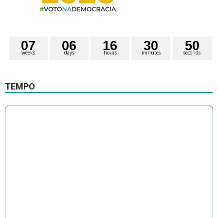
0
7
0
6
1
6
3
0
5
0
weeks
days
hours
minutes
seconds
TEMPO