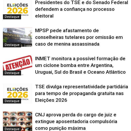
b
b
b
e
r
e
e
a
e
Presidentes do TSE e do Senado Federal
n
n
r
r
r
m
e
e
e
b
e
(
e
e
e
e
n
e
m
m
r
m
defendem a confiança no processo
a
l
e
e
e
o
m
n
n
e
n
b
a
eleitoral
m
m
m
v
n
o
o
e
o
r
)
Destaque
n
n
n
a
o
v
v
m
v
e
o
o
o
j
v
a
a
n
a
e
v
v
v
a
a
j
j
o
j
m
a
a
a
n
j
a
a
v
a
MPSP pede afastamento de
n
j
j
j
e
a
n
n
a
n
o
a
a
a
l
n
e
e
j
e
conselheiras tutelares por omissão em
v
n
n
n
a
e
l
l
a
l
a
caso de menina assassinada
e
e
e
)
l
a
a
n
a
j
Destaque
l
l
l
a
)
)
e
)
a
a
a
a
)
l
n
)
)
)
a
e
)
INMET monitora a possível formação de
l
a
um ciclone bomba entre Argentina,
)
Uruguai, Sul do Brasil e Oceano Atlântico
Destaque
TSE divulga representatividade partidária
para tempo de propaganda gratuita nas
Eleições 2026
Destaque
CNJ aprova perda do cargo de juiz e
extingue aposentadoria compulsória
como punição máxima
Destaque