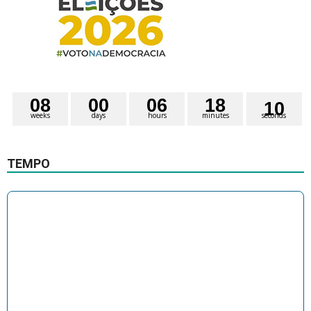
0
8
0
0
0
6
1
8
0
9
weeks
days
hours
minutes
seconds
TEMPO