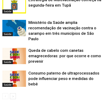
j
j
j
e
a
n
n
a
n
o
a
a
a
l
n
e
e
j
e
segunda-feira em Tupã
v
n
n
n
a
e
l
l
a
l
a
e
e
e
)
l
a
a
n
a
j
Saúde
l
l
l
a
)
)
e
)
a
a
a
a
)
l
n
)
)
)
a
e
)
Ministério da Saúde amplia
l
a
recomendação de vacinação contra o
)
sarampo em três municípios de São
Saúde
Paulo
Queda de cabelo com canetas
emagrecedoras: por que ocorre e como
prevenir
Saúde
Consumo paterno de ultraprocessados
pode influenciar peso e medidas do
bebê
Saúde