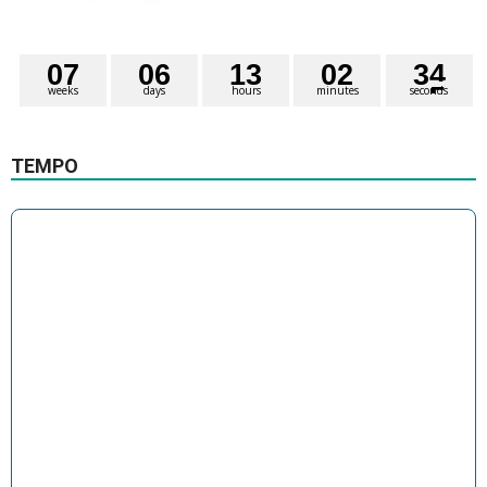
0
7
0
6
1
3
0
2
3
4
weeks
days
hours
minutes
seconds
TEMPO