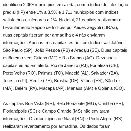
identificou 2.069 municípios em alerta, com o índice de infestação
predial (IIP) entre 1% a 3,9% e 1.711 municípios com índices
satisfatórios, inferiores a 1%. No total, 21 capitais realizaram o
Levantamento Rápido de Índices por Aedes aegypti (LIRAa),
duas capitais fizeram por armadilha e 4 não enviaram
informações. Apenas três capitais estão com índice satisfatório:
São Paulo (SP), João Pessoa (PB) e Aracaju (SE). Duas capitais
estão em risco: Cuiabá (MT) e Rio Branco (AC). Dezesseis
capitais estão em alerta: Rio de Janeiro (RJ), Fortaleza (CE),
Porto Velho (RO), Palmas (TO), Maceió (AL), Salvador (BA),
Teresina (PI), Recife (PE), Brasília (DF), Vitória (ES), São Luis
(MA), Belém (PA), Macapá (AP), Manaus (AM) e Goiânia (GO).
As capitais Boa Vista (RR), Belo Horizonte (MG), Curitiba (PR),
Florianópolis (SC) e Campo Grande (MS) não enviaram
informações. Os municípios de Natal (RN) e Porto Alegre (RS)
realizaram levantamento por armadilha. Os dados foram