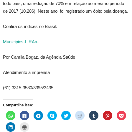
todo país, uma redução de 70% em relação ao mesmo período
de 2017 (10.286). Neste ano, foi registrado um óbito pela doença.
Confira os índices no Brasil:
Municipios-LIRAa-
Por Camila Bogaz, da Agência Saúde
Atendimento à imprensa
(61) 3315-3580/3395/3435
Compartilhe isso:
C
C
C
C
C
C
C
C
C
l
l
l
l
l
l
l
l
l
i
i
i
i
i
i
i
i
i
q
q
q
q
q
q
q
q
q
C
C
u
u
u
u
u
u
u
u
u
l
l