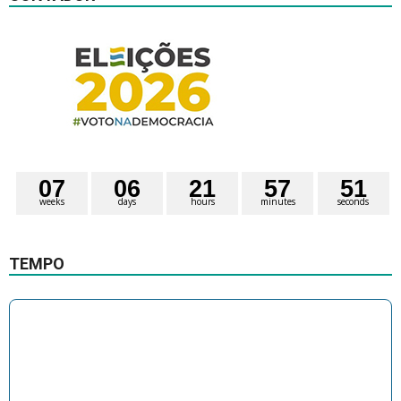
0
7
0
6
2
1
5
7
5
0
weeks
days
hours
minutes
seconds
1
TEMPO