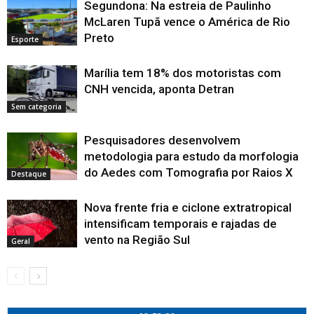
a
a
a
n
j
a
a
v
a
Segundona: Na estreia de Paulinho
n
j
j
j
e
a
n
n
a
n
o
a
a
a
l
n
e
e
j
e
McLaren Tupã vence o América de Rio
v
n
n
n
a
e
l
l
a
l
a
Preto
e
e
e
)
l
a
a
n
a
j
Esporte
l
l
l
a
)
)
e
)
a
a
a
a
)
l
n
)
)
)
a
e
)
Marília tem 18% dos motoristas com
l
a
CNH vencida, aponta Detran
)
Sem categoria
Pesquisadores desenvolvem
metodologia para estudo da morfologia
do Aedes com Tomografia por Raios X
Destaque
Nova frente fria e ciclone extratropical
intensificam temporais e rajadas de
vento na Região Sul
Geral