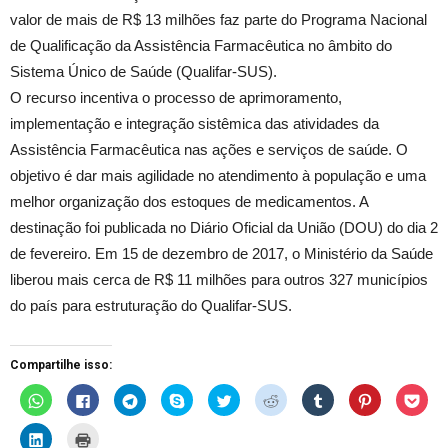
valor de mais de R$ 13 milhões faz parte do Programa Nacional
de Qualificação da Assistência Farmacêutica no âmbito do
Sistema Único de Saúde (Qualifar-SUS).
O recurso incentiva o processo de aprimoramento,
implementação e integração sistêmica das atividades da
Assistência Farmacêutica nas ações e serviços de saúde. O
objetivo é dar mais agilidade no atendimento à população e uma
melhor organização dos estoques de medicamentos. A
destinação foi publicada no Diário Oficial da União (DOU) do dia 2
de fevereiro. Em 15 de dezembro de 2017, o Ministério da Saúde
liberou mais cerca de R$ 11 milhões para outros 327 municípios
do país para estruturação do Qualifar-SUS.
Compartilhe isso:
C
C
C
C
C
C
C
C
C
l
l
l
l
l
l
l
l
l
i
i
i
i
i
i
i
i
i
q
q
q
q
q
q
q
q
q
C
C
u
u
u
u
u
u
u
u
u
l
l