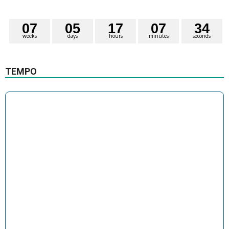
0
7
0
5
1
7
0
7
3
3
4
weeks
days
hours
minutes
seconds
TEMPO