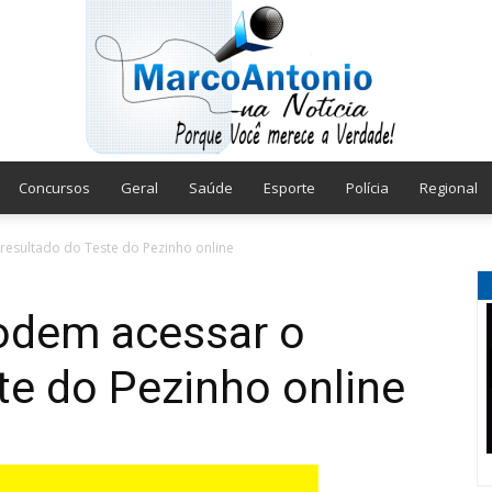
Concursos
Geral
Saúde
Esporte
Polícia
Regional
Marco
resultado do Teste do Pezinho online
podem acessar o
te do Pezinho online
Antonio