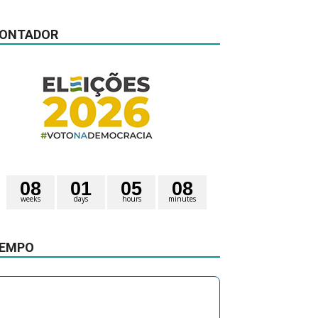
ONTADOR
0
8
0
1
0
5
0
8
weeks
days
hours
minutes
3
5
seconds
6
EMPO