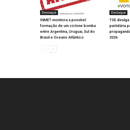
)
)
)
a
)
Destaque
Destaque
INMET monitora a possível
TSE divulga
formação de um ciclone bomba
partidária 
entre Argentina, Uruguai, Sul do
propaganda 
Brasil e Oceano Atlântico
2026