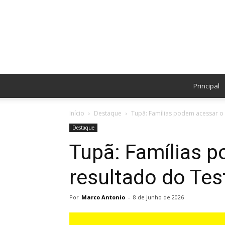
Principal
Início
Destaque
Tupã: Famílias podem acessar o 
Destaque
Tupã: Famílias 
resultado do Tes
Por
Marco Antonio
-
8 de junho de 2026