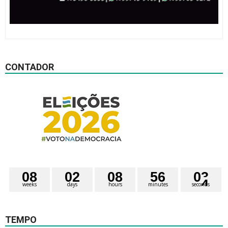
CONTADOR
0
8
0
2
0
8
5
6
0
3
weeks
days
hours
minutes
seconds
TEMPO