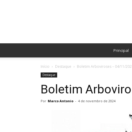
Principal
Início
Destaque
Boletim Arboviroses – 04/11/202
Destaque
Boletim Arbovir
Por
Marco Antonio
-
4 de novembro de 2024