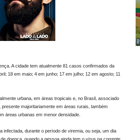
oença. A cidade tem atualmente 81 casos confirmados da
il; 18 em maio; 4 em junho; 17 em julho; 12 em agosto; 11
lmente urbana, em áreas tropicais e, no Brasil, associado
, presente majoritariamente em áreas rurais, também
o em áreas urbanas em menor densidade.
 infectada, durante o período de viremia, ou seja, um dia
a de doença, quando a pessoa ainda tem o vírus na corrente