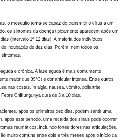
s, o mosquito torna-se capaz de transmitir o vírus a um
ado, os sintomas da doença tipicamente aparecem após um
ias (intervalo 1ª 12 dias). A maioria dos indivíduos
 de incubação de dez dias. Porém, nem todos os
m sintomas.
aguda e crônica. A fase aguda é mais comumente
mente maior que 39°C) e dor articular intensa. Entre outros
usa nas costas, mialgia, náusea, vômito, poliartrite,
a Febre Chikungunya dura de 3 a 10 dias.
acientes, após os primeiros dez dias, podem sentir uma
ém, após este período, uma recaída dos sinais pode ocorrer
omas reumáticos, incluindo fortes dores nas articulações,
ão muito comuns entre dois e três meses após o início da