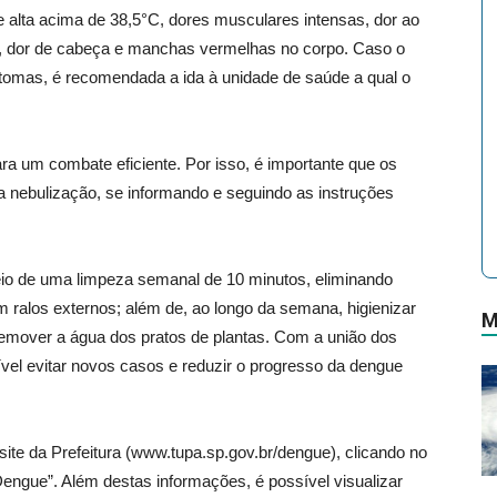
e alta acima de 38,5°C, dores musculares intensas, dor ao
ite, dor de cabeça e manchas vermelhas no corpo. Caso o
ntomas, é recomendada a ida à unidade de saúde a qual o
a um combate eficiente. Por isso, é importante que os
 nebulização, se informando e seguindo as instruções
o de uma limpeza semanal de 10 minutos, eliminando
 ralos externos; além de, ao longo da semana, higienizar
M
emover a água dos pratos de plantas. Com a união dos
vel evitar novos casos e reduzir o progresso da dengue
ite da Prefeitura (www.tupa.sp.gov.br/dengue), clicando no
ngue”. Além destas informações, é possível visualizar