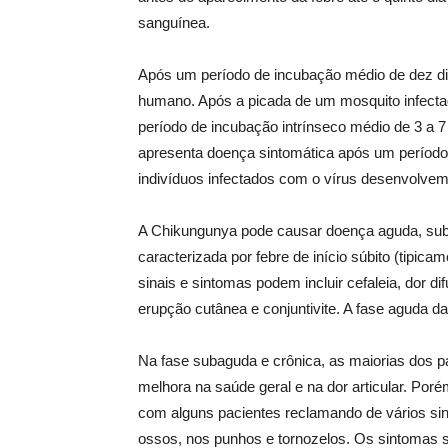
sanguínea.
Após um período de incubação médio de dez dia
humano. Após a picada de um mosquito infect
período de incubação intrínseco médio de 3 a 7 d
apresenta doença sintomática após um período
indivíduos infectados com o vírus desenvolve
A Chikungunya pode causar doença aguda, sub
caracterizada por febre de início súbito (tipica
sinais e sintomas podem incluir cefaleia, dor dif
erupção cutânea e conjuntivite. A fase aguda d
Na fase subaguda e crônica, as maiorias dos p
melhora na saúde geral e na dor articular. Por
com alguns pacientes reclamando de vários sint
ossos, nos punhos e tornozelos. Os sintomas s