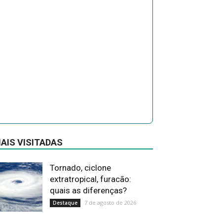
AIS VISITADAS
Tornado, ciclone
extratropical, furacão:
quais as diferenças?
7 de agosto de 2026
Destaque