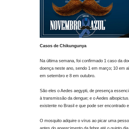
Casos de Chikungunya
Na última semana, foi confirmado 1 caso da d
doença neste ano, sendo 1 em março; 10 em abr
em setembro e 8 em outubro.
São eles o Aedes aegypti, de presença essencia
à transmissão da dengue; e o Aedes albopictus
existente no Brasil e que pode ser encontrad
O mosquito adquire o vírus ao picar uma pessoa
antes do aparecimento da febre até o quinto di