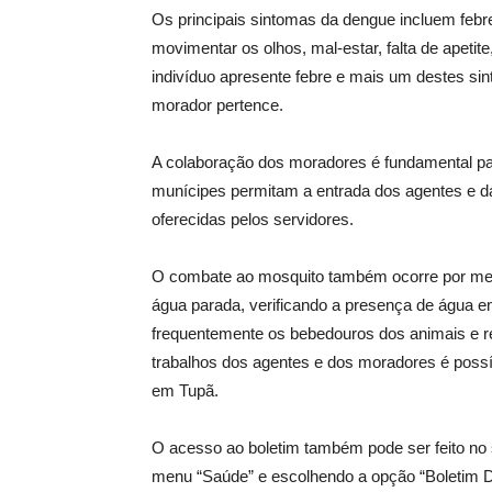
Os principais sintomas da dengue incluem febr
movimentar os olhos, mal-estar, falta de apet
indivíduo apresente febre e mais um destes si
morador pertence.
A colaboração dos moradores é fundamental par
munícipes permitam a entrada dos agentes e da
oferecidas pelos servidores.
O combate ao mosquito também ocorre por mei
água parada, verificando a presença de água em
frequentemente os bebedouros dos animais e r
trabalhos dos agentes e dos moradores é possí
em Tupã.
O acesso ao boletim também pode ser feito no s
menu “Saúde” e escolhendo a opção “Boletim De