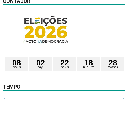
CONTADOR
0
8
0
2
2
2
1
8
2
7
weeks
days
hours
minutes
seconds
TEMPO