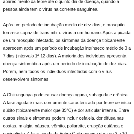
aparecimento da febre até o quinto dia de doença, quando a
pessoa ainda tem o vírus na corrente sanguínea.
Após um período de incubação médio de dez dias, o mosquito
torna-se capaz de transmitir o vírus a um humano. Após a picada
de um mosquito infectado, os sintomas da doença tipicamente
aparecem após um período de incubação intrínseco médio de 3 a
7 dias (intervalo 1ª 12 dias). A maioria dos indivíduos apresenta
doença sintomática após um período de incubação de dez dias.
Porém, nem todos os indivíduos infectados com o vírus
desenvolvem sintomas.
A Chikungunya pode causar doença aguda, subaguda e crônica.
A fase aguda é mais comumente caracterizada por febre de início
súbito (tipicamente maior que 39°C) e dor articular intensa. Entre
outros sinais e sintomas podem incluir cefaleia, dor difusa nas
costas, mialgia, náusea, vômito, poliartrite, erupção cutânea e
conjuntivite. A fase aguda da Febre Chikungunya dura de 3 a 10