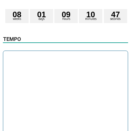
0
8
0
1
0
9
1
0
4
6
7
weeks
days
hours
minutes
seconds
TEMPO