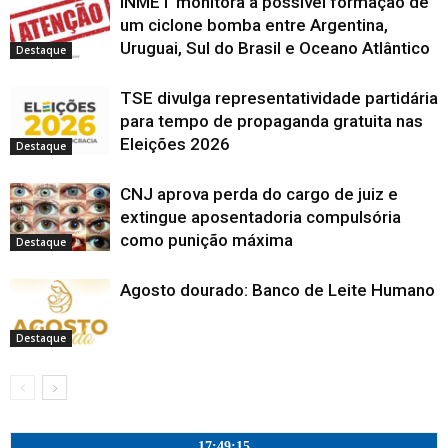
INMET monitora a possível formação de
n
j
j
j
e
a
n
n
a
n
o
a
a
a
l
n
e
e
j
e
um ciclone bomba entre Argentina,
v
n
n
n
a
e
l
l
a
l
a
Uruguai, Sul do Brasil e Oceano Atlântico
e
e
e
)
l
a
a
n
a
j
Destaque
l
l
l
a
)
)
e
)
a
a
a
a
)
l
n
)
)
)
a
e
)
TSE divulga representatividade partidária
l
a
para tempo de propaganda gratuita nas
)
Eleições 2026
Destaque
CNJ aprova perda do cargo de juiz e
extingue aposentadoria compulsória
como punição máxima
Destaque
Agosto dourado: Banco de Leite Humano
Destaque
17:49:16