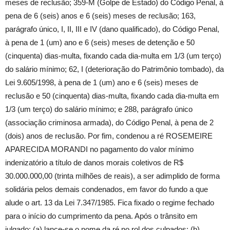
meses de reclusão; 359-M (Golpe de Estado) do Código Penal, à
pena de 6 (seis) anos e 6 (seis) meses de reclusão; 163,
parágrafo único, I, II, III e IV (dano qualificado), do Código Penal,
à pena de 1 (um) ano e 6 (seis) meses de detenção e 50
(cinquenta) dias-multa, fixando cada dia-multa em 1/3 (um terço)
do salário mínimo; 62, I (deterioração do Patrimônio tombado), da
Lei 9.605/1998, à pena de 1 (um) ano e 6 (seis) meses de
reclusão e 50 (cinquenta) dias-multa, fixando cada dia-multa em
1/3 (um terço) do salário mínimo; e 288, parágrafo único
(associação criminosa armada), do Código Penal, à pena de 2
(dois) anos de reclusão. Por fim, condenou a ré ROSEMEIRE
APARECIDA MORANDI no pagamento do valor mínimo
indenizatório a título de danos morais coletivos de R$
30.000.000,00 (trinta milhões de reais), a ser adimplido de forma
solidária pelos demais condenados, em favor do fundo a que
alude o art. 13 da Lei 7.347/1985. Fica fixado o regime fechado
para o início do cumprimento da pena. Após o trânsito em
julgado: (a) lance-se o nome da ré no rol dos culpados; (b)