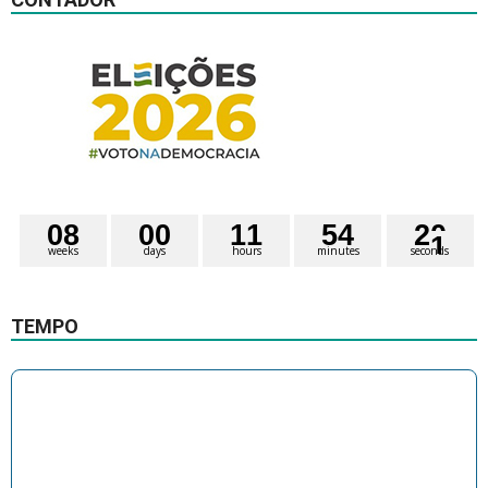
0
8
0
0
1
1
5
4
2
0
weeks
days
hours
minutes
seconds
TEMPO