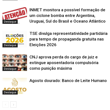
n
n
n
a
o
v
v
m
v
e
o
o
o
j
v
a
a
n
a
e
v
v
v
a
a
j
j
o
j
m
a
a
a
n
j
a
a
v
a
INMET monitora a possível formação de
n
j
j
j
e
a
n
n
a
n
o
a
a
a
l
n
e
e
j
e
um ciclone bomba entre Argentina,
v
n
n
n
a
e
l
l
a
l
a
Uruguai, Sul do Brasil e Oceano Atlântico
e
e
e
)
l
a
a
n
a
j
Destaque
l
l
l
a
)
)
e
)
a
a
a
a
)
l
n
)
)
)
a
e
)
TSE divulga representatividade partidária
l
a
para tempo de propaganda gratuita nas
)
Eleições 2026
Destaque
CNJ aprova perda do cargo de juiz e
extingue aposentadoria compulsória
como punição máxima
Destaque
Agosto dourado: Banco de Leite Humano
Destaque