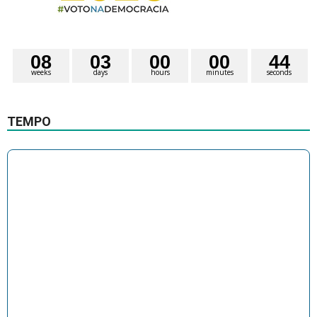
0
8
0
3
0
0
0
0
4
3
weeks
days
hours
minutes
seconds
4
TEMPO