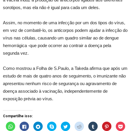
sorotipos, mas ela não é igual para cada um deles.
Assim, no momento de uma infecção por um dos tipos do vírus,
em vez de combatê-lo, os anticorpos podem ajudar a infecção do
vírus nas células, causando um quadro similar ao de dengue
hemorrágica -que pode ocorrer ao contrair a doença pela
segunda vez.
Como mostrou a Folha de S.Paulo, a Takeda afirma que após um
estudo de mais de quatro anos de seguimento, o imunizante não
apresentou nenhum risco de segurança ou agravamento de
doença associado à vacinação, independentemente de
exposição prévia ao vírus.
Compartilhe isso:
C
C
C
C
C
C
C
C
C
l
l
l
l
l
l
l
l
l