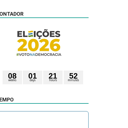
ONTADOR
0
8
0
1
2
1
5
2
weeks
days
hours
minutes
3
2
seconds
3
EMPO