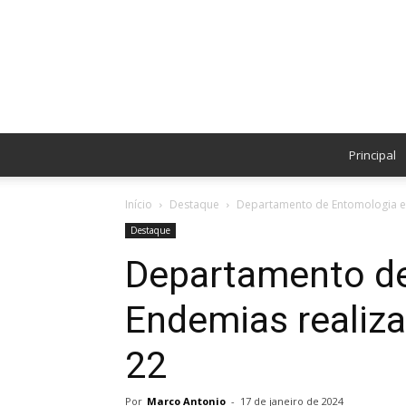
Principal
Início
Destaque
Departamento de Entomologia e E
Destaque
Departamento de
Endemias realiza
22
Por
Marco Antonio
-
17 de janeiro de 2024