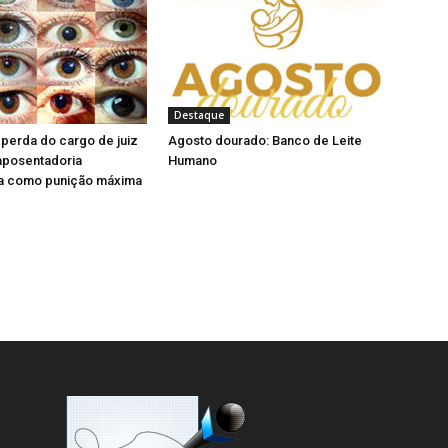
a
e
)
l
a
)
Destaque
perda do cargo de juiz
Agosto dourado: Banco de Leite
aposentadoria
Humano
a como punição máxima