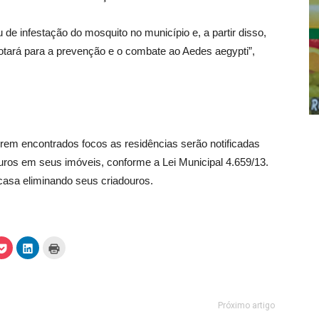
de infestação do mosquito no município e, a partir disso,
adotará para a prevenção e o combate ao Aedes aegypti”,
em encontrados focos as residências serão notificadas
ros em seus imóveis, conforme a Lei Municipal 4.659/13.
casa eliminando seus criadouros.
C
C
C
l
l
l
i
i
i
q
q
q
u
u
u
e
e
e
p
p
p
a
a
a
Próximo artigo
r
r
r