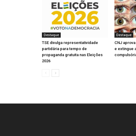
e
e
e
)
l
a
a
n
l
l
l
a
)
)
e
a
a
a
)
l
)
)
)
a
)
Destaque
Destaque
TSE divulga representatividade
CNJ aprova 
partidária para tempo de
e extingue 
propaganda gratuita nas Eleições
compulsóri
2026