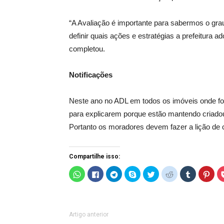
“A Avaliação é importante para sabermos o grau 
definir quais ações e estratégias a prefeitura 
completou.
Notificações
Neste ano no ADL em todos os imóveis onde for
para explicarem porque estão mantendo criadou
Portanto os moradores devem fazer a lição de 
Compartilhe isso:
C
C
C
C
C
C
C
C
l
l
l
l
l
l
l
l
i
i
i
i
i
i
i
i
q
q
q
q
q
q
q
q
u
u
u
u
u
u
u
u
e
e
e
e
e
e
e
e
p
p
p
p
p
p
p
p
a
a
a
a
a
a
a
a
Artigo anterior
r
r
r
r
r
r
r
r