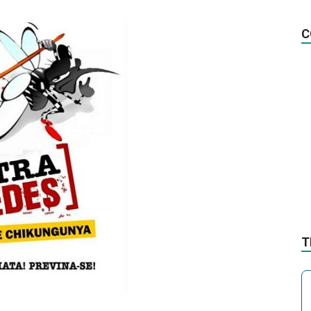
na
C
Notícia
T