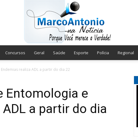
Concursos
Geral
Saúde
Esporte
Polícia
Regional
Marco
ndemias realiza ADL a partir do dia 22
 Entomologia e
 ADL a partir do dia
Antonio