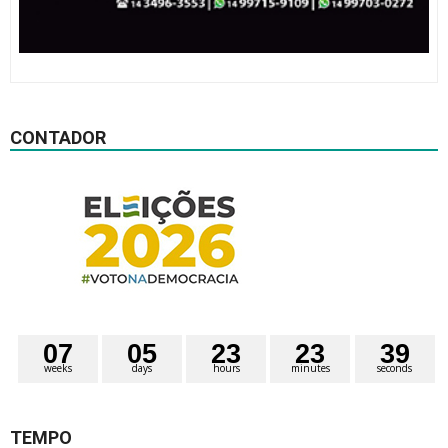
CONTADOR
0
7
0
5
2
3
2
3
3
8
weeks
days
hours
minutes
seconds
9
TEMPO