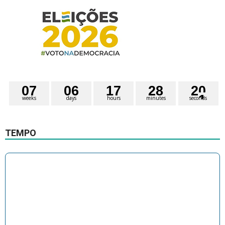
0
7
0
6
1
7
2
8
2
0
weeks
days
hours
minutes
seconds
TEMPO