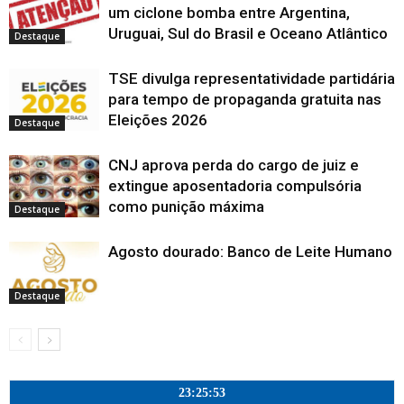
o
a
a
a
l
n
e
e
j
e
um ciclone bomba entre Argentina,
v
n
n
n
a
e
l
l
a
l
a
Uruguai, Sul do Brasil e Oceano Atlântico
e
e
e
)
l
a
a
n
a
j
Destaque
l
l
l
a
)
)
e
)
a
a
a
a
)
l
n
)
)
)
a
e
)
TSE divulga representatividade partidária
l
a
para tempo de propaganda gratuita nas
)
Eleições 2026
Destaque
CNJ aprova perda do cargo de juiz e
extingue aposentadoria compulsória
como punição máxima
Destaque
Agosto dourado: Banco de Leite Humano
Destaque
23:25:54