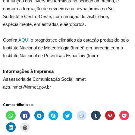
em função das inversões térmicas no período da manhã, é
comum a formação de nevoeiros ou névoa úmida no Sul,
Sudeste e Centro-Oeste, com redução de visibilidade,
especialmente, em estradas e aeroportos.
Confira
AQUI
o prognóstico climático da estação produzido pelo
Instituto Nacional de Meteorologia (Inmet) em parceria com o
Instituto Nacional de Pesquisas Espaciais (Inpe).
Informações à Imprensa
Assessoria de Comunicação Social Inmet
acs.inmet@inmet.gov.br
Compartilhe isso:
C
C
C
C
C
C
C
C
C
l
l
l
l
l
l
l
l
l
i
i
i
i
i
i
i
i
i
q
q
q
q
q
q
q
q
q
C
C
u
u
u
u
u
u
u
u
u
l
l
e
e
e
e
e
e
e
e
e
i
i