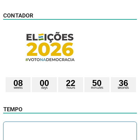
CONTADOR
0
8
0
0
2
2
5
0
3
6
weeks
days
hours
minutes
seconds
TEMPO