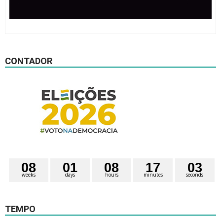
CONTADOR
0
8
0
1
0
8
1
7
0
2
weeks
days
hours
minutes
seconds
TEMPO