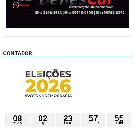
CONTADOR
0
8
0
2
2
3
5
7
5
5
weeks
days
hours
minutes
seconds