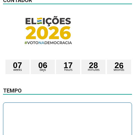
CONTADOR
0
7
0
6
1
7
2
8
2
5
weeks
days
hours
minutes
seconds
TEMPO