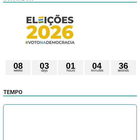
0
8
0
3
0
1
0
4
3
6
weeks
days
hours
minutes
seconds
TEMPO