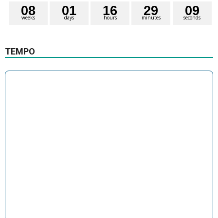
0
8
0
1
1
6
2
9
0
9
weeks
days
hours
minutes
seconds
TEMPO