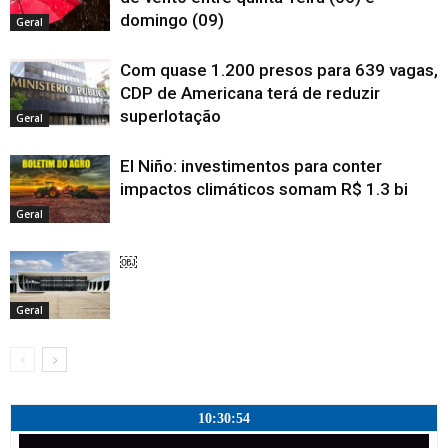
j
l
l
l
a
)
)
e
)
a
domingo (09)
a
a
a
)
l
Geral
n
)
)
)
a
e
)
l
a
Com quase 1.200 presos para 639 vagas,
)
CDP de Americana terá de reduzir
superlotação
Geral
El Niño: investimentos para conter
impactos climáticos somam R$ 1.3 bi
Geral
￼
Geral
10:30:55