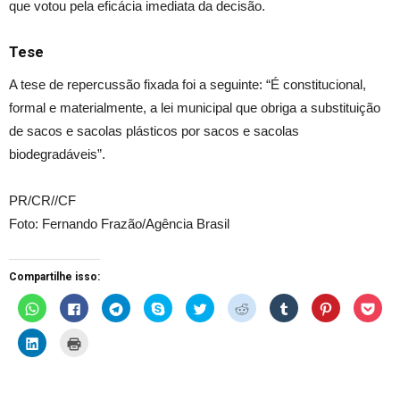
que votou pela eficácia imediata da decisão.
Tese
A tese de repercussão fixada foi a seguinte: “É constitucional,
formal e materialmente, a lei municipal que obriga a substituição
de sacos e sacolas plásticos por sacos e sacolas
biodegradáveis”.
PR/CR//CF
Foto: Fernando Frazão/Agência Brasil
Compartilhe isso:
C
C
C
C
C
C
C
C
C
l
l
l
l
l
l
l
l
l
i
i
i
i
i
i
i
i
i
q
q
q
q
q
q
q
q
q
C
C
u
u
u
u
u
u
u
u
u
l
l
e
e
e
e
e
e
e
e
e
i
i
p
p
p
p
p
p
p
p
p
q
q
a
a
a
a
a
a
a
a
a
u
u
r
r
r
r
r
r
r
r
r
e
e