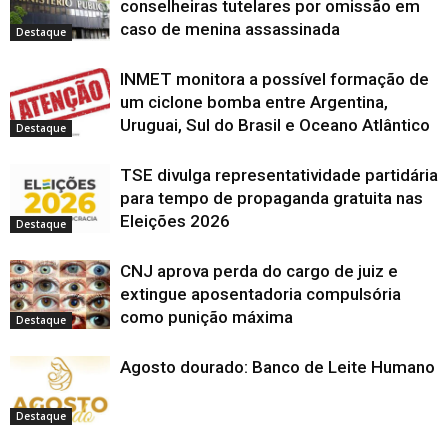
conselheiras tutelares por omissão em
m
m
m
v
n
o
o
e
o
r
)
n
n
n
a
o
v
v
m
v
e
caso de menina assassinada
o
o
o
j
v
a
a
n
a
Destaque
e
v
v
v
a
a
j
j
o
j
m
a
a
a
n
j
a
a
v
a
n
j
j
j
e
a
n
n
a
n
o
INMET monitora a possível formação de
a
a
a
l
n
e
e
j
e
v
n
n
n
a
e
l
l
a
l
a
um ciclone bomba entre Argentina,
e
e
e
)
l
a
a
n
a
j
l
l
l
a
)
)
e
)
a
Uruguai, Sul do Brasil e Oceano Atlântico
a
a
a
)
l
Destaque
n
)
)
)
a
e
)
l
a
TSE divulga representatividade partidária
)
para tempo de propaganda gratuita nas
Eleições 2026
Destaque
CNJ aprova perda do cargo de juiz e
extingue aposentadoria compulsória
como punição máxima
Destaque
Agosto dourado: Banco de Leite Humano
Destaque