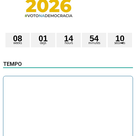
0
8
0
1
1
4
5
4
1
0
weeks
days
hours
minutes
seconds
TEMPO