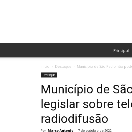
Principal
Início
Destaque
Município de São Paulo não pode
Destaque
Município de Sã
legislar sobre t
radiodifusão
Por
Marco Antonio
-
7 de outubro de 2022