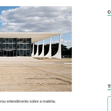
na
C
Notícia
T
rou entendimento sobre a matéria.