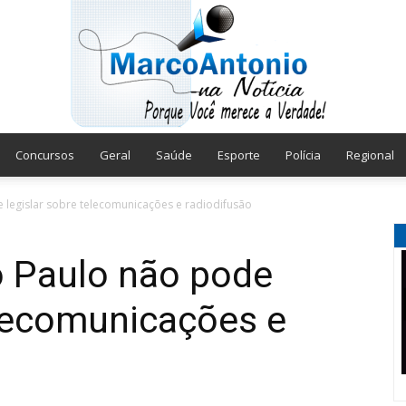
Concursos
Geral
Saúde
Esporte
Polícia
Regional
Marco
 legislar sobre telecomunicações e radiodifusão
o Paulo não pode
elecomunicações e
Antonio