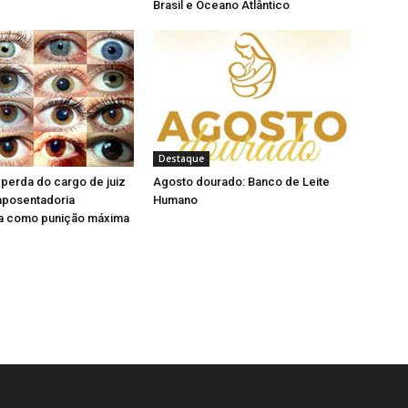
Brasil e Oceano Atlântico
a
o
j
v
a
a
n
j
e
a
l
n
a
e
)
l
a
)
Destaque
perda do cargo de juiz
Agosto dourado: Banco de Leite
aposentadoria
Humano
a como punição máxima