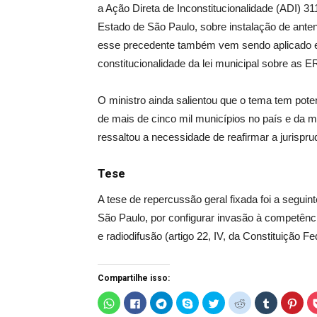
a Ação Direta de Inconstitucionalidade (ADI) 31
Estado de São Paulo, sobre instalação de antena
esse precedente também vem sendo aplicado e
constitucionalidade da lei municipal sobre as E
O ministro ainda salientou que o tema tem pote
de mais de cinco mil municípios no país e da mu
ressaltou a necessidade de reafirmar a jurispru
Tese
A tese de repercussão geral fixada foi a seguint
São Paulo, por configurar invasão à competênci
e radiodifusão (artigo 22, IV, da Constituição Fed
Compartilhe isso:
C
C
C
C
C
C
C
C
l
l
l
l
l
l
l
l