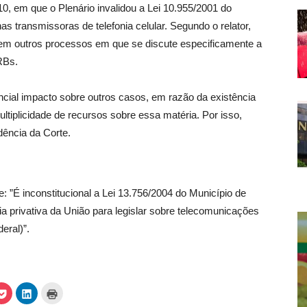
10, em que o Plenário invalidou a Lei 10.955/2001 do
s transmissoras de telefonia celular. Segundo o relator,
m outros processos em que se discute especificamente a
RBs.
ncial impacto sobre outros casos, em razão da existência
ltiplicidade de recursos sobre essa matéria. Por isso,
dência da Corte.
e: ”É inconstitucional a Lei 13.756/2004 do Município de
a privativa da União para legislar sobre telecomunicações
eral)”.
C
C
C
l
l
l