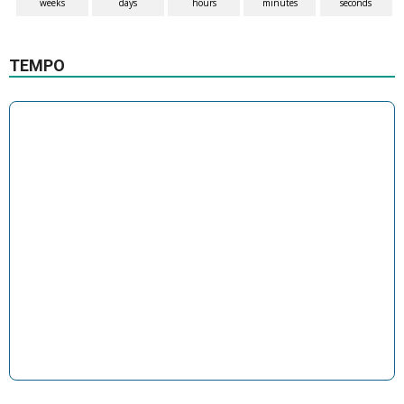
weeks
days
hours
minutes
seconds
TEMPO