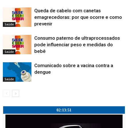
a
)
Queda de cabelo com canetas
emagrecedoras: por que ocorre e como
prevenir
Saúde
Consumo paterno de ultraprocessados
pode influenciar peso e medidas do
bebê
Saúde
Comunicado sobre a vacina contra a
dengue
Saúde
02:13:52