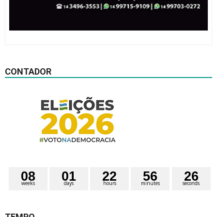
CONTADOR
0
8
0
1
2
2
5
6
2
5
6
weeks
days
hours
minutes
seconds
TEMPO