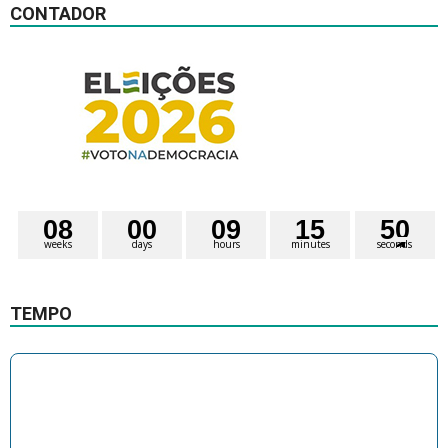
CONTADOR
0
8
0
0
0
9
1
5
5
0
weeks
days
hours
minutes
seconds
TEMPO