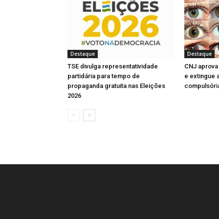
n
n
n
a
e
l
l
a
e
e
e
)
l
a
a
n
l
l
l
a
)
)
e
a
a
a
)
l
)
)
)
a
)
Destaque
Destaque
TSE divulga representatividade
CNJ aprova 
partidária para tempo de
e extingue 
propaganda gratuita nas Eleições
compulsóri
2026