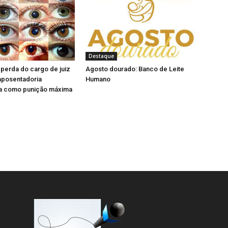
l
n
a
e
)
l
a
)
Destaque
perda do cargo de juiz
Agosto dourado: Banco de Leite
aposentadoria
Humano
a como punição máxima