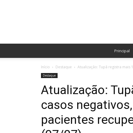
Principal
Início
Destaque
Atualização: Tupã registra mais 1
Destaque
Atualização: Tup
casos negativos,
pacientes recup