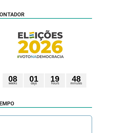
ONTADOR
0
8
0
1
1
9
4
8
weeks
days
hours
minutes
1
3
4
seconds
EMPO