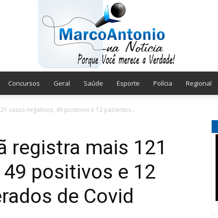
Concursos
Geral
Saúde
Esporte
Polícia
Regional
Marco
21 casos negativos, 49 positivos e 12 pacientes...
ã registra mais 121
 49 positivos e 12
Antonio
erados de Covid