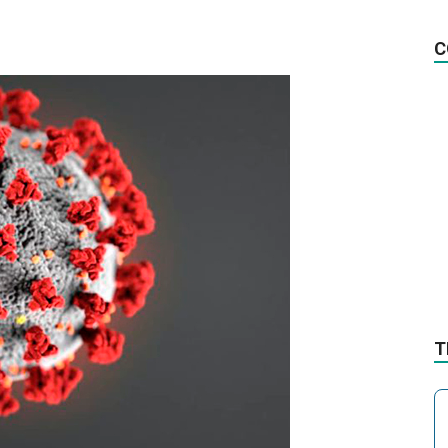
na
C
Notícia
T