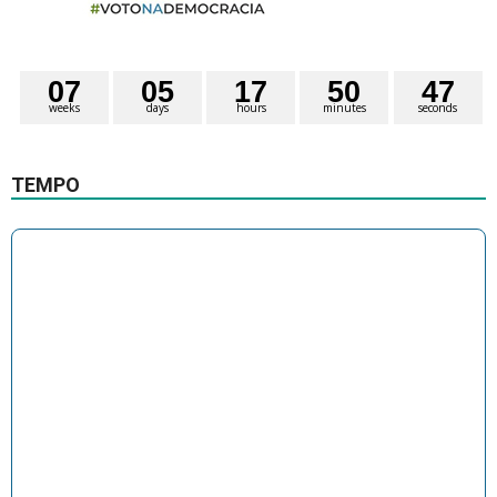
0
7
0
5
1
7
5
0
4
6
weeks
days
hours
minutes
seconds
7
TEMPO