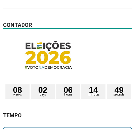
CONTADOR
0
8
0
2
0
6
1
4
4
8
weeks
days
hours
minutes
seconds
9
TEMPO