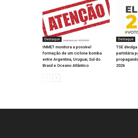
a
a
a
l
n
e
e
j
n
n
n
a
e
l
l
a
e
e
e
)
l
a
a
n
l
l
l
a
)
)
e
a
a
a
)
l
)
)
)
a
)
Destaque
Destaque
INMET monitora a possível
TSE divulga
formação de um ciclone bomba
partidária 
entre Argentina, Uruguai, Sul do
propaganda 
Brasil e Oceano Atlântico
2026