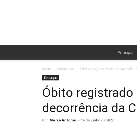
Principal
Início
Destaque
Óbito registrado no sábado foi 
Destaque
Óbito registrado
decorrência da C
Por
Marco Antonio
-
14 de junho de 2022