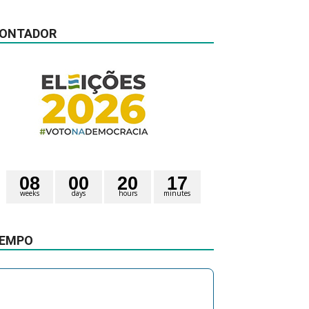
ONTADOR
0
8
0
0
2
0
1
7
weeks
days
hours
minutes
3
1
seconds
EMPO