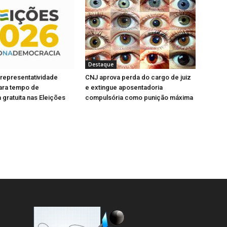
e
a
l
n
a
e
)
l
a
)
Destaque
 representatividade
CNJ aprova perda do cargo de juiz
para tempo de
e extingue aposentadoria
gratuita nas Eleições
compulsória como punição máxima