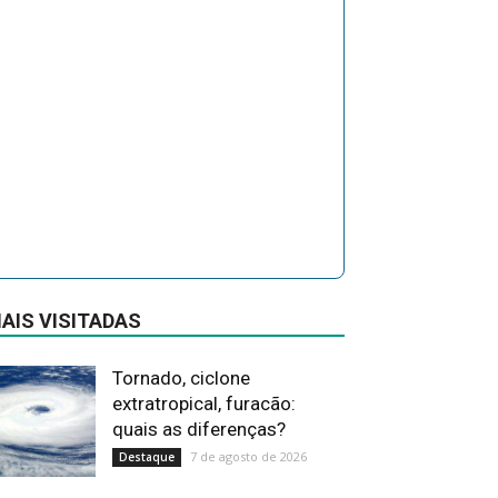
AIS VISITADAS
Tornado, ciclone
extratropical, furacão:
quais as diferenças?
7 de agosto de 2026
Destaque