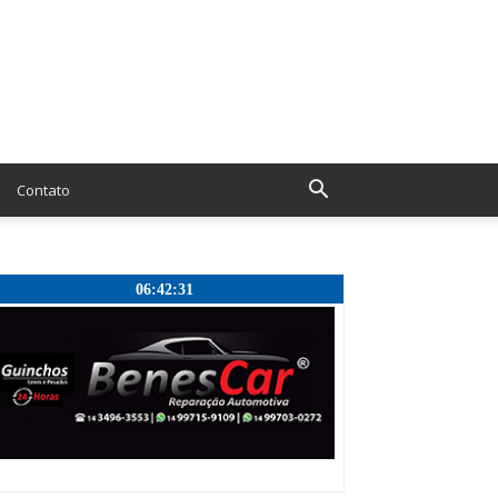
Contato
06:42:32