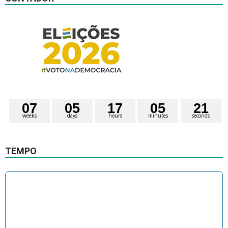
0
7
0
5
1
7
0
5
2
0
weeks
days
hours
minutes
seconds
1
TEMPO