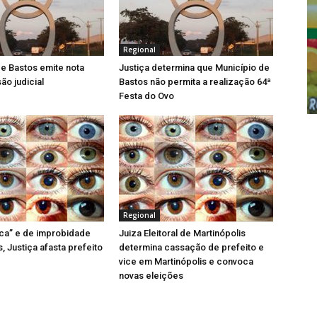
c
n
o
k
k
v
e
e
a
t
d
j
(
I
a
Regional
a
n
n
b
(
e
r
a
l
de Bastos emite nota
Justiça determina que Município de
e
b
a
ão judicial
Bastos não permita a realização 64ª
e
r
)
m
e
Festa do Ovo
n
e
o
m
v
n
a
o
j
v
a
a
n
j
e
a
l
n
a
e
)
l
a
)
Regional
tica” e de improbidade
Juiza Eleitoral de Martinópolis
, Justiça afasta prefeito
determina cassação de prefeito e
vice em Martinópolis e convoca
novas eleições