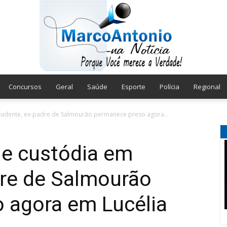
Concursos
Geral
Saúde
Esporte
Polícia
Regional
Marco
rudente, ex-padre de Salmourão permanece preso agora...
de custódia em
dre de Salmourão
Antonio
 agora em Lucélia