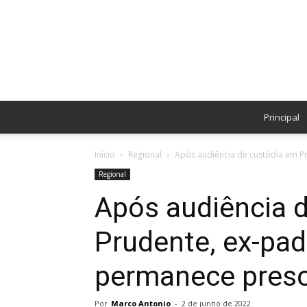
Principal
Início
Regional
Após audiência de custódia em P
Regional
Após audiência 
Prudente, ex-pa
permanece preso
Por
Marco Antonio
-
2 de junho de 2022