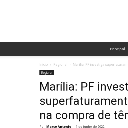
Principal
Início
Regional
Marília: PF investiga superfatura
Regional
Marília: PF inves
superfaturament
na compra de tên
Por
Marco Antonio
-
1 de junho de 2022