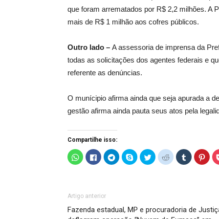
que foram arrematados por R$ 2,2 milhões. A 
mais de R$ 1 milhão aos cofres públicos.
Outro lado –
A assessoria de imprensa da Pref
todas as solicitações dos agentes federais e
referente as denúncias.
O munícipio afirma ainda que seja apurada a den
gestão afirma ainda pauta seus atos pela legali
Compartilhe isso:
C
C
C
C
C
C
C
C
l
l
l
l
l
l
l
l
i
i
i
i
i
i
i
i
q
q
q
q
q
q
q
q
u
u
u
u
u
u
u
u
e
e
e
e
e
e
e
e
p
p
p
p
p
p
p
p
a
a
a
a
a
a
a
a
Artigo anterior
r
r
r
r
r
r
r
r
a
a
a
a
a
a
a
a
Fazenda estadual, MP e procuradoria de Justiç
c
c
c
c
c
c
c
c