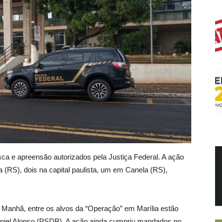
 e apreensão autorizados pela Justiça Federal. A ação
a (RS), dois na capital paulista, um em Canela (RS),
 Manhã, entre os alvos da “Operação” em Marília estão
Daniel Alonso (PSDB). A ação ainda cumpriu mandados no