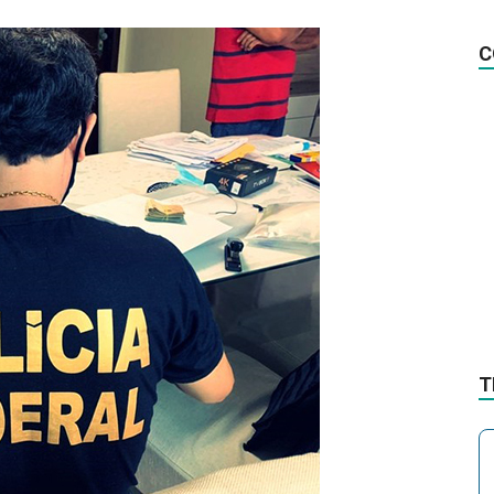
na
C
Notícia
T