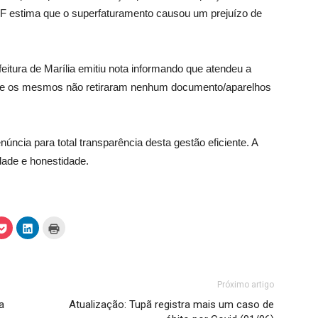
PF estima que o superfaturamento causou um prejuízo de
eitura de Marília emitiu nota informando que atendeu a
 que os mesmos não retiraram nenhum documento/aparelhos
úncia para total transparência desta gestão eficiente. A
dade e honestidade.
C
C
C
l
l
l
i
i
i
q
q
q
u
u
u
e
e
e
p
p
p
a
a
a
Próximo artigo
r
r
r
a
a
a
a
Atualização: Tupã registra mais um caso de
c
c
i