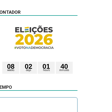
ONTADOR
0
8
0
2
0
1
4
0
weeks
days
hours
minutes
0
1
seconds
2
EMPO