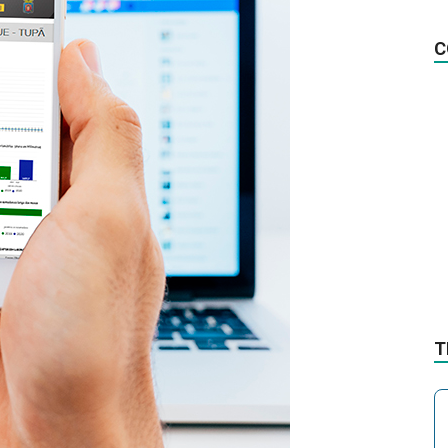
na
C
Notícia
T