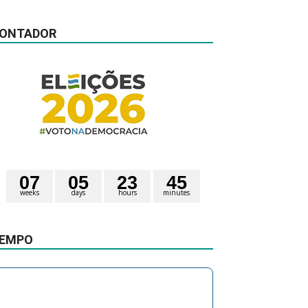
ONTADOR
0
7
0
5
2
3
4
5
weeks
days
hours
minutes
1
3
4
seconds
EMPO