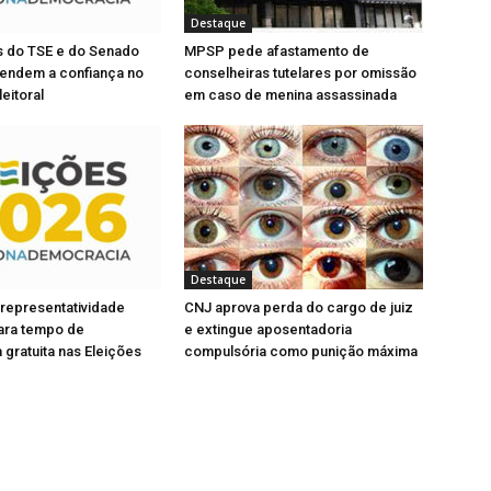
r
a
l
e
b
a
Destaque
e
r
)
m
e
s do TSE e do Senado
MPSP pede afastamento de
n
e
o
m
fendem a confiança no
conselheiras tutelares por omissão
v
n
eitoral
em caso de menina assassinada
a
o
j
v
a
a
n
j
e
a
l
n
a
e
)
l
a
)
Destaque
 representatividade
CNJ aprova perda do cargo de juiz
para tempo de
e extingue aposentadoria
gratuita nas Eleições
compulsória como punição máxima