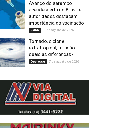
Avanço do sarampo
acende alerta no Brasil e
autoridades destacam
importância da vacinação
8 de agosto de 2026
Saúde
Tornado, ciclone
extratropical, furacão:
quais as diferenças?
7 de agosto de 2026
Destaque