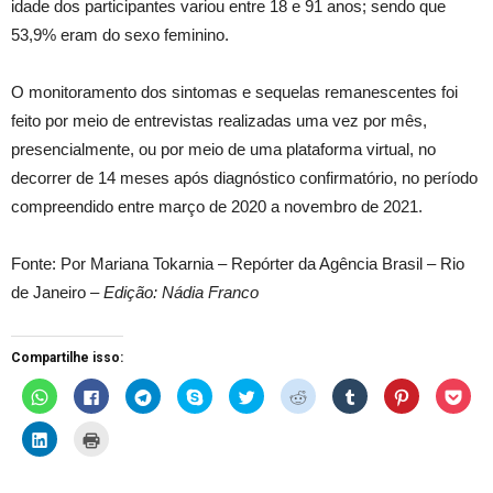
idade dos participantes variou entre 18 e 91 anos; sendo que
53,9% eram do sexo feminino.
O monitoramento dos sintomas e sequelas remanescentes foi
feito por meio de entrevistas realizadas uma vez por mês,
presencialmente, ou por meio de uma plataforma virtual, no
decorrer de 14 meses após diagnóstico confirmatório, no período
compreendido entre março de 2020 a novembro de 2021.
Fonte: Por Mariana Tokarnia – Repórter da Agência Brasil – Rio
de Janeiro –
Edição: Nádia Franco
Compartilhe isso:
C
C
C
C
C
C
C
C
C
l
l
l
l
l
l
l
l
l
i
i
i
i
i
i
i
i
i
q
q
q
q
q
q
q
q
q
C
C
u
u
u
u
u
u
u
u
u
l
l
e
e
e
e
e
e
e
e
e
i
i
p
p
p
p
p
p
p
p
p
q
q
a
a
a
a
a
a
a
a
a
u
u