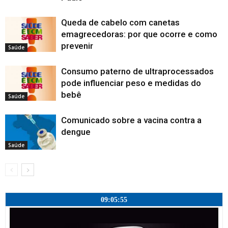
n
n
n
a
e
l
l
a
l
a
e
e
e
)
l
a
a
n
a
j
l
l
l
a
)
)
e
)
a
a
a
a
)
l
n
Queda de cabelo com canetas
)
)
)
a
e
)
l
emagrecedoras: por que ocorre e como
a
)
prevenir
Saúde
Consumo paterno de ultraprocessados
pode influenciar peso e medidas do
bebê
Saúde
Comunicado sobre a vacina contra a
dengue
Saúde
09:05:56