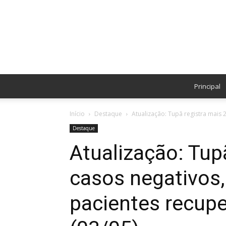
Principal
Início
Destaque
Atualização: Tupã registra mais 2
Destaque
Atualização: Tup
casos negativos,
pacientes recup