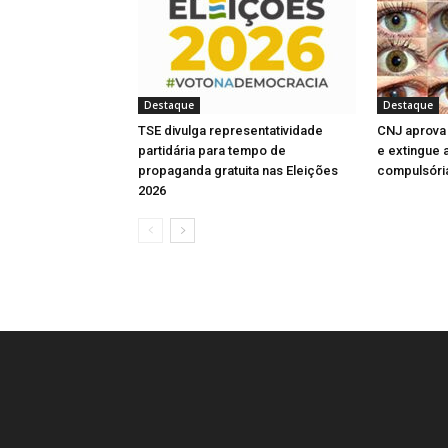
l
l
l
a
)
)
e
a
a
a
)
l
)
)
)
a
)
Destaque
Destaque
TSE divulga representatividade
CNJ aprova 
partidária para tempo de
e extingue 
propaganda gratuita nas Eleições
compulsóri
2026