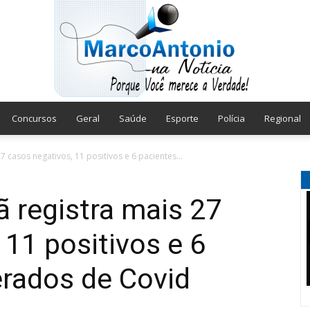
Concursos
Geral
Saúde
Esporte
Polícia
Regional
Marco
7 casos negativos, 11 positivos e 6 pacientes...
ã registra mais 27
 11 positivos e 6
Antonio
erados de Covid