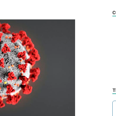
na
C
Notícia
T