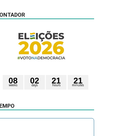
ONTADOR
0
8
0
2
2
1
2
1
weeks
days
hours
minutes
4
4
seconds
5
EMPO