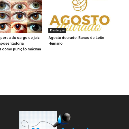
)
l
a
)
Destaque
perda do cargo de juiz
Agosto dourado: Banco de Leite
aposentadoria
Humano
a como punição máxima