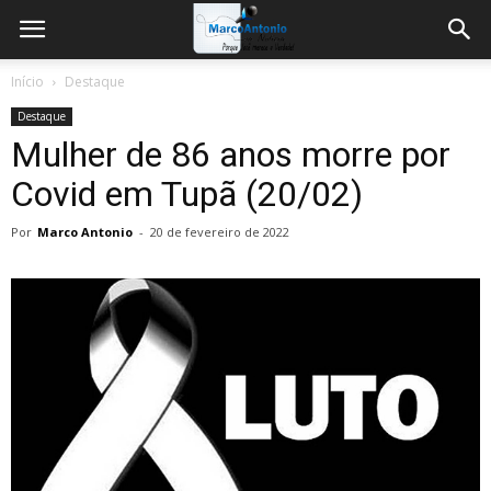
Início
Destaque
Destaque
Mulher de 86 anos morre por
Covid em Tupã (20/02)
Por
Marco Antonio
-
20 de fevereiro de 2022