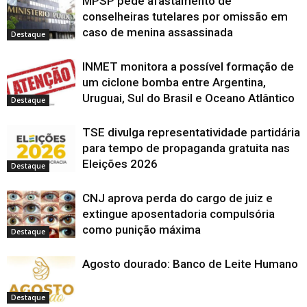
MPSP pede afastamento de
e
e
e
n
e
m
m
r
m
a
l
e
e
e
o
m
n
n
e
n
b
a
conselheiras tutelares por omissão em
m
m
m
v
n
o
o
e
o
r
)
n
n
n
a
o
v
v
m
v
e
caso de menina assassinada
o
o
o
j
v
a
a
n
a
Destaque
e
v
v
v
a
a
j
j
o
j
m
a
a
a
n
j
a
a
v
a
n
j
j
j
e
a
n
n
a
n
o
INMET monitora a possível formação de
a
a
a
l
n
e
e
j
e
v
n
n
n
a
e
l
l
a
l
a
um ciclone bomba entre Argentina,
e
e
e
)
l
a
a
n
a
j
l
l
l
a
)
)
e
)
a
Uruguai, Sul do Brasil e Oceano Atlântico
a
a
a
)
l
Destaque
n
)
)
)
a
e
)
l
a
TSE divulga representatividade partidária
)
para tempo de propaganda gratuita nas
Eleições 2026
Destaque
CNJ aprova perda do cargo de juiz e
extingue aposentadoria compulsória
como punição máxima
Destaque
Agosto dourado: Banco de Leite Humano
Destaque