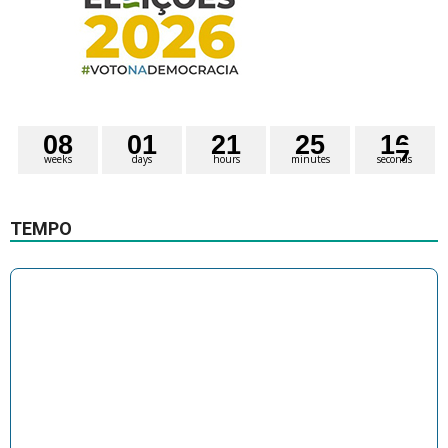
0
8
0
1
2
1
2
5
1
6
weeks
days
hours
minutes
seconds
TEMPO