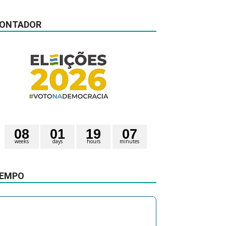
ONTADOR
0
8
0
1
1
9
0
7
weeks
days
hours
minutes
5
3
seconds
4
EMPO