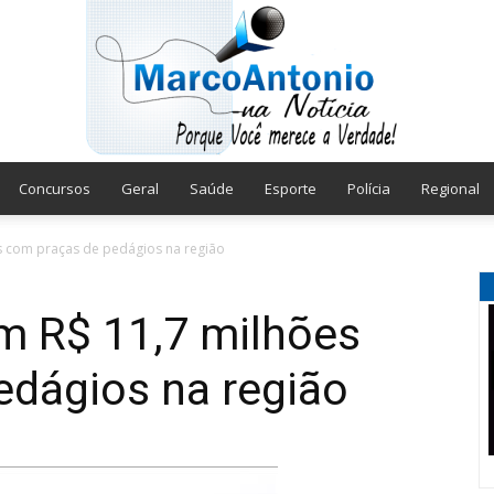
Concursos
Geral
Saúde
Esporte
Polícia
Regional
Marco
s com praças de pedágios na região
m R$ 11,7 milhões
edágios na região
Antonio