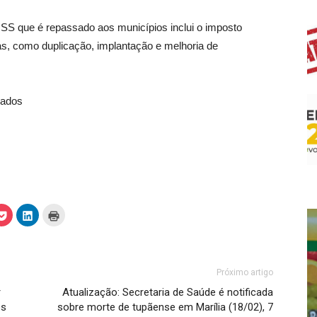
ISS que é repassado aos municípios inclui o imposto
as, como duplicação, implantação e melhoria de
iados
C
C
C
l
l
l
i
i
i
q
q
q
u
u
u
e
e
e
p
p
p
a
a
a
Próximo artigo
r
r
r
a
a
a
r
Atualização: Secretaria de Saúde é notificada
c
c
i
o
o
m
es
sobre morte de tupãense em Marília (18/02), 7
m
m
p