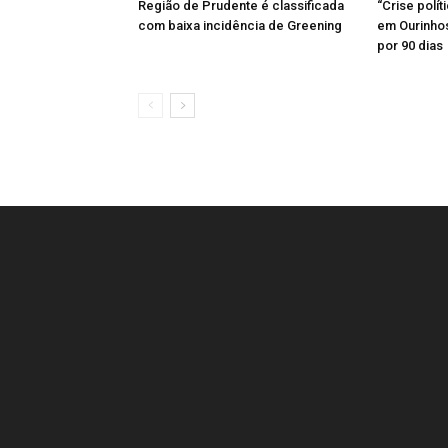
Região de Prudente é classificada
“Crise polí
com baixa incidência de Greening
em Ourinhos
por 90 dias