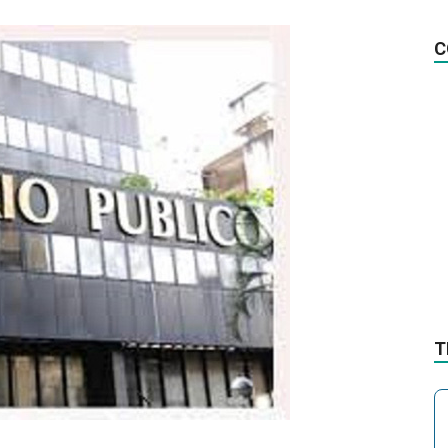
na
C
Notícia
T