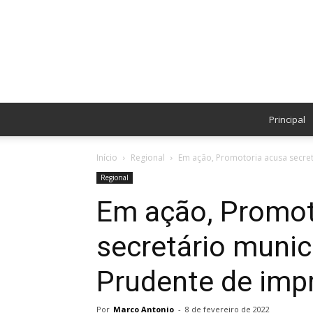
Principal
Início
Regional
Em ação, Promotoria acusa secre
Regional
Em ação, Promot
secretário munic
Prudente de imp
Por
Marco Antonio
-
8 de fevereiro de 2022