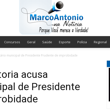
Concursos
Geral
Saúde
Esporte
Polícia
Regional
Marco
tário municipal de Presidente Prudente de improbidade
oria acusa
ipal de Presidente
Antonio
robidade