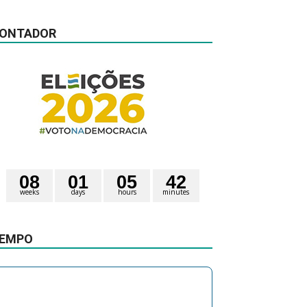
ONTADOR
0
8
0
1
0
5
4
2
weeks
days
hours
minutes
0
1
seconds
EMPO