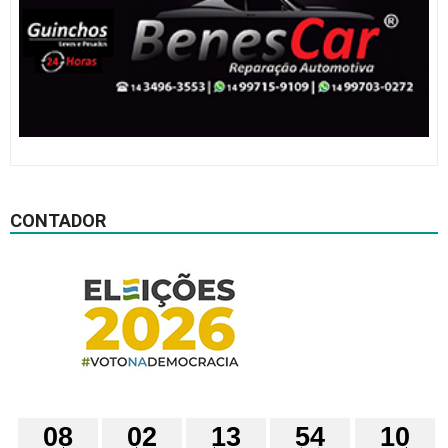
CONTADOR
0
8
0
2
1
3
5
4
0
9