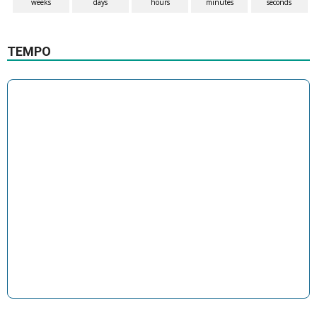
weeks
days
hours
minutes
seconds
1
0
TEMPO