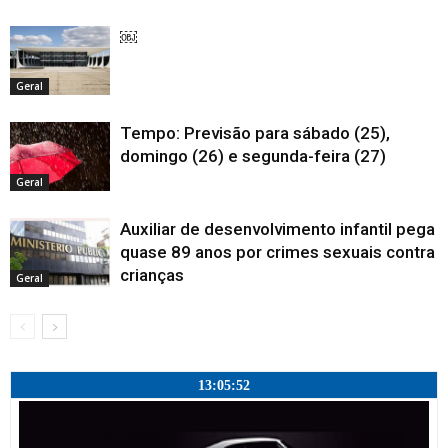
)
)
)
a
e
)
l
a
￼
)
Geral
Tempo: Previsão para sábado (25),
domingo (26) e segunda-feira (27)
Geral
Auxiliar de desenvolvimento infantil pega
quase 89 anos por crimes sexuais contra
crianças
Geral
13:05:53